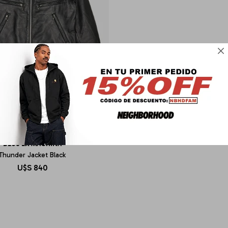

DEUS EX MACHINA
Thunder Jacket Black
U$S
840