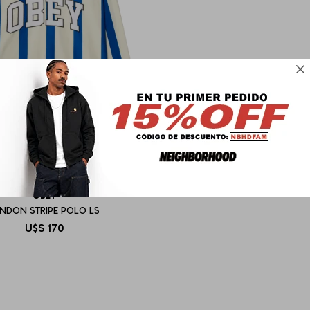

OBEY
NDON STRIPE POLO LS
U$S
170