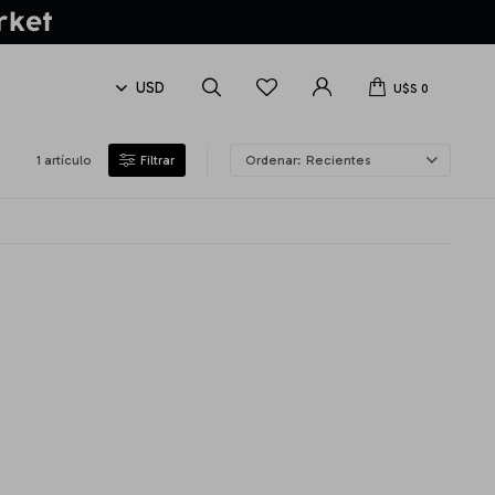
U$S
0
1 artículo
Recientes